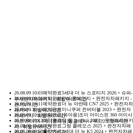
돌하루팡 이용 고객님
누적 1등
0
1
2
3
4
5
6
7
8
9
1
0
1
2
3
4
5
6
7
8
9
2
,
0
1
2
3
4
5
6
7
8
9
0
0
1
2
3
4
5
6
7
8
9
1
0
1
2
3
4
5
6
7
8
9
명
돌하루팡을 믿으세요.
돌하루팡은 대한민국에서 가장 신뢰할 
있는
국내최초·최대규모의 제주여행 가격비교사이트로 손꼽히고 있
습니다.
이유가 있는 재 이용률 No.1
다른 경쟁사가 따라올 수 없는 이유
입니다.
26.08.09 10:03
예약완료
5세대 더 뉴 스포티지 2026 + 슈퍼-
26.08.09 09:56
예약완료
EV6 롱레인지 + 완전자차패키지 -
무제한자차패키지 - 휘발유
127시간
26.08.09 10:11
예약완료
더 뉴 아반떼 CN7 2025 + 완전자차
전기
47시간
26.08.09 10:16
예약완료
미니쿠퍼 컨버터블 2023 + 완전자
패키지 - 휘발유
25시간
26.08.09 10:12
예약완료
[유아용]조이 아이스핀 360 아이사
차패키지 - 휘발유
67시간
26.08.09 10:12
예약완료
디 올 뉴 코나 2023 + 완전자차패
이즈 ISOFIX 1개, [휴대용]잉글레시나 퀴드2 1개
68시간
26.08.09 10:08
예약완료
그랑 콜레오스 2025 + 완전자차패
지 - 휘발유
68시간
26.08.09 09:57
예약완료
3세대 더 뉴 K5 2024 + 완전자차패
키지 - 하이브리드
55시간