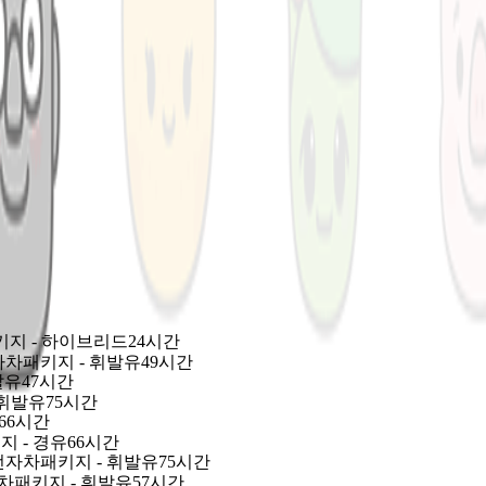
0
,
0
1
2
3
4
5
6
7
8
9
0
0
1
2
3
4
5
6
7
8
9
6
0
1
2
3
4
5
6
7
8
9
8
명
 있는
습니다.
 입니다.
패키지 - 하이브리드
24시간
전자차패키지 - 휘발유
49시간
발유
47시간
- 휘발유
75시간
66시간
지 - 경유
66시간
 완전자차패키지 - 휘발유
75시간
전자차패키지 - 휘발유
57시간