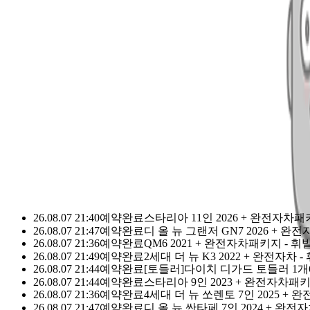
돌하루팡 이용 고객님
누적 1등
0
1
2
3
4
5
6
7
8
9
1
0
1
2
3
4
5
6
7
8
9
2
,
0
1
2
3
4
5
6
7
8
9
0
0
1
2
3
4
5
6
7
8
9
1
0
1
2
3
4
5
6
7
8
9
돌하루팡을 믿으세요.
돌하루팡은 대한민국에서 가장 신뢰할 수
국내최초·최대규모의 제주여행 가격비교사이트로 손꼽히고 있
이유가 있는 재 이용률 No.1
다른 경쟁사가 따라올 수 없는 이유
26.08.07 21:40
예약완료
스타리아 11인 2026 + 완전자차
26.08.07 21:47
예약완료
디 올 뉴 그랜저 GN7 2026 + 완
26.08.07 21:36
예약완료
QM6 2021 + 완전자차패키지 - 휘
26.08.07 21:49
예약완료
2세대 더 뉴 K3 2022 + 완전자차 
26.08.07 21:44
예약완료
[토들러]다이치 디가드 토들러 1개
26.08.07 21:44
예약완료
스타리아 9인 2023 + 완전자차패키
26.08.07 21:36
예약완료
4세대 더 뉴 쏘렌토 7인 2025 +
26.08.07 21:47
예약완료
디 올 뉴 싼타페 7인 2024 + 완