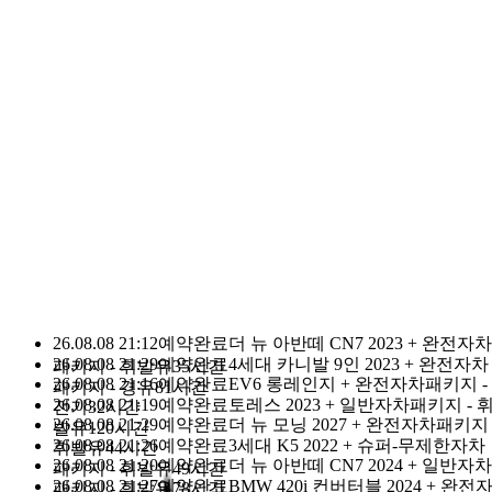
돌하루팡 이용 고객님
누적 1등
0
1
2
3
4
5
6
7
8
9
1
0
1
2
3
4
5
6
7
8
9
2
,
0
1
2
3
4
5
6
7
8
9
0
0
1
2
3
4
5
6
7
8
9
1
0
1
2
3
4
5
6
7
8
9
명
돌하루팡을 믿으세요.
돌하루팡은 대한민국에서 가장 신뢰할 
있는
국내최초·최대규모의 제주여행 가격비교사이트로 손꼽히고 있
습니다.
이유가 있는 재 이용률 No.1
다른 경쟁사가 따라올 수 없는 이유
입니다.
26.08.08 21:12
예약완료
더 뉴 아반떼 CN7 2023 + 완전자차
26.08.08 21:29
예약완료
4세대 카니발 9인 2023 + 완전자차
패키지 - 휘발유
35시간
26.08.08 21:16
예약완료
EV6 롱레인지 + 완전자차패키지 -
패키지 - 경유
81시간
26.08.08 21:19
예약완료
토레스 2023 + 일반자차패키지 - 
전기
32시간
26.08.08 21:29
예약완료
더 뉴 모닝 2027 + 완전자차패키지 
발유
120시간
26.08.08 21:26
예약완료
3세대 K5 2022 + 슈퍼-무제한자차
휘발유
44시간
26.08.08 21:20
예약완료
더 뉴 아반떼 CN7 2024 + 일반자차
패키지 - 휘발유
49시간
26.08.08 21:27
예약완료
BMW 420i 컨버터블 2024 + 완전
패키지 - 휘발유
78시간