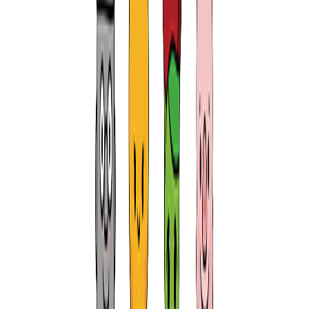
전국
최대규모의 제주 렌트카
를 실시간 비교 및 최저가로
예약 할 수 있어 여러분의 💰 (돈) 과 ⏱️ (시간) 을 아껴드려요.
거기에 사용방법 까지 매우. 완전. 쉬워
왜 1등 가격비교왕
이 되었는지 알 수 있을 것입니다.
그럼 시작해 보세요!
( 이용방법 : 위 검색창에서
1
–
2
– 가격비교 시작 → 끝! )